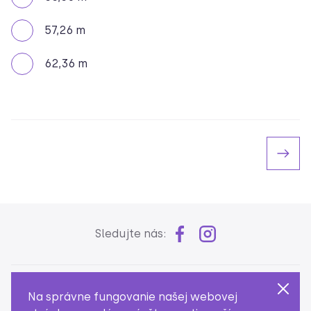
57,26 m
62,36 m
Sledujte nás:
Slovenská spoločnosť aktuárov
Na správne fungovanie našej webovej