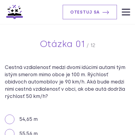
OTESTUJ SA
Otázka 01
/ 12
Cestná vzdialenosť medzi dvomi idúcimi autami tým
istým smerom mimo obce je 100 m. Rýchlosť
obidvoch automobilov je 90 km/h. Aká bude medzi
nimi cestná vzdialenosť v obci, ak obe autá dodržia
rýchlosť 50 km/h?
54,65 m
55,56 m