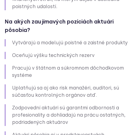
poistných udalostí.
Na akých zaujímavých pozíciách aktuári
pôsobia?
Vytvárajú a modelujú poistné a zaistné produkty
Oceňujú výšku technických rezerv
Pracujú v štátnom a súkromnom dôchodkovom
systéme
Uplatňujú sa aj ako risk manažéri, audítori, sú
súčasťou kontrolných orgánov atď.
Zodpovední aktuári sú garantmi odbornosti a
profesionality a dohliadajú na prácu ostatných,
podriadených aktuárov
Aktuári pôsobia aj v predstavenstvách