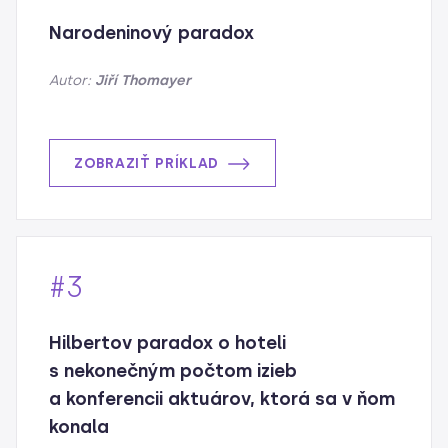
Narodeninový paradox
Autor:
Jiří Thomayer
ZOBRAZIŤ PRÍKLAD
#3
Hilbertov paradox o hoteli
s nekonečným počtom izieb
a konferencii aktuárov, ktorá sa v ňom
konala