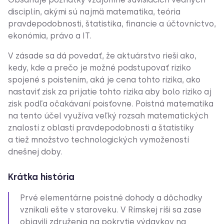
disciplín, akými sú najmä matematika, teória
pravdepodobnosti, štatistika, financie a účtovníctvo,
ekonómia, právo a IT.
V zásade sa dá povedať, že aktuárstvo rieši ako,
kedy, kde a prečo je možné podstupovať riziko
spojené s poistením, aká je cena tohto rizika, ako
nastaviť zisk za prijatie tohto rizika aby bolo riziko aj
zisk podľa očakávaní poisťovne. Poistná matematika
na tento účel využíva veľký rozsah matematických
znalostí z oblasti pravdepodobnosti a štatistiky
a tiež množstvo technologických vymožeností
dnešnej doby.
Krátka história
Prvé elementárne poistné dohody a dôchodky
vznikali ešte v staroveku. V Rímskej ríši sa zase
objavili združenia na pokrytie výdavkov na