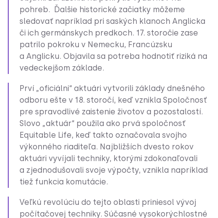
pohreb. Ďalšie historické začiatky môžeme
sledovať napríklad pri saských klanoch Anglicka
či ich germánskych predkoch. 17. storočie zase
patrilo pokroku v Nemecku, Francúzsku
a Anglicku. Objavila sa potreba hodnotiť riziká na
vedeckejšom základe.
Prví „oficiálni“ aktuári vytvorili základy dnešného
odboru ešte v 18. storočí, keď vznikla Spoločnosť
pre spravodlivé zaistenie životov a pozostalostí.
Slovo „aktuár“ použila ako prvá spoločnosť
Equitable Life, keď takto označovala svojho
výkonného riaditeľa. Najbližších dvesto rokov
aktuári vyvíjali techniky, ktorými zdokonaľovali
a zjednodušovali svoje výpočty, vznikla napríklad
tiež funkcia komutácie.
Veľkú revolúciu do tejto oblasti priniesol vývoj
počítačovej techniky. Súčasné vysokorýchlostné