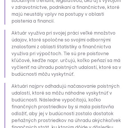
sociálnymi trendmi, legislatívou, ako aj s vývojom
v zdravotníctve, podnikaní a finančníctve, ktoré
majú neustály vplyv na postupy v oblasti
poistenia a financií.
Aktuár využíva pri svojej práci veľké množstvo
údajov, ktoré spoločne so svojimi odbornými
znalosťami z oblasti štatistiky a finančníctva
využíva pri výpočtoch. Tie sú pre poisťovne
kľúčové, keďže napr. určujú, koľko peňazí sa má
vyčleniť na úhradu poistných udalostí, ktoré sa v
budúcnosti môžu vyskytnúť.
Aktuári najprv odhadujú načasovanie poistných
udalostí, ktoré sa môžu náhodne vyskytnúť v
budúcnosti. Následne vypočítajú, koľko
finančných prostriedkov by si mala poisťovňa
odložiť, aby jej v budúcnosti zostalo dostatok
peňažných prostriedkov na úhradu akýchkoľvek
finančných strát, ku ktorým dôjde v dôsledku