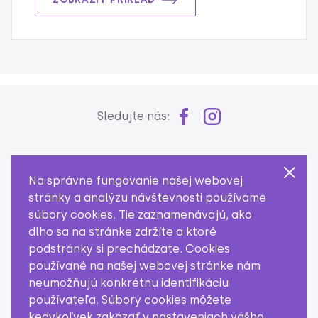
Sledujte nás:
Slovenská spoločnosť aktuárov
Na správne fungovanie našej webovej
Žitná 14/b
stránky a analýzu návštevnosti používame
836 01 Bratislava
súbory cookies. Tie zaznamenávajú, ako
Slovensko
dlho sa na stránke zdržíte a ktoré
podstránky si prechádzate. Cookies
používané na našej webovej stránke nám
predseda@aktuar.sk
neumožňujú konkrétnu identifikáciu
používateľa. Súbory cookies môžete
kedykoľvek zakázať v nastaveniach vášho