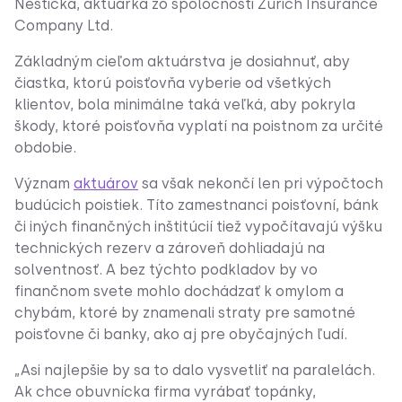
Neštická, aktuárka zo spoločnosti Zurich Insurance
Company Ltd.
Základným cieľom aktuárstva je dosiahnuť, aby
čiastka, ktorú poisťovňa vyberie od všetkých
klientov, bola minimálne taká veľká, aby pokryla
škody, ktoré poisťovňa vyplatí na poistnom za určité
obdobie.
Význam
aktuárov
sa však nekončí len pri výpočtoch
budúcich poistiek. Títo zamestnanci poisťovní, bánk
či iných finančných inštitúcií tiež vypočítavajú výšku
technických rezerv a zároveň dohliadajú na
solventnosť. A bez týchto podkladov by vo
finančnom svete mohlo dochádzať k omylom a
chybám, ktoré by znamenali straty pre samotné
poisťovne či banky, ako aj pre obyčajných ľudí.
„Asi najlepšie by sa to dalo vysvetliť na paralelách.
Ak chce obuvnícka firma vyrábať topánky,