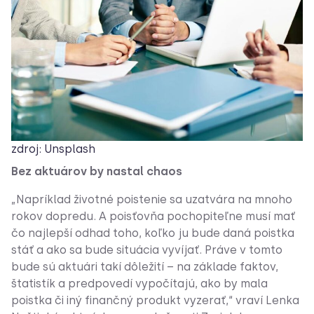
zdroj: Unsplash
Bez aktuárov by nastal chaos
„Napríklad životné poistenie sa uzatvára na mnoho
rokov dopredu. A poisťovňa pochopiteľne musí mať
čo najlepší odhad toho, koľko ju bude daná poistka
stáť a ako sa bude situácia vyvíjať. Práve v tomto
bude sú aktuári takí dôležití – na základe faktov,
štatistík a predpovedí vypočítajú, ako by mala
poistka či iný finančný produkt vyzerať,“ vraví Lenka