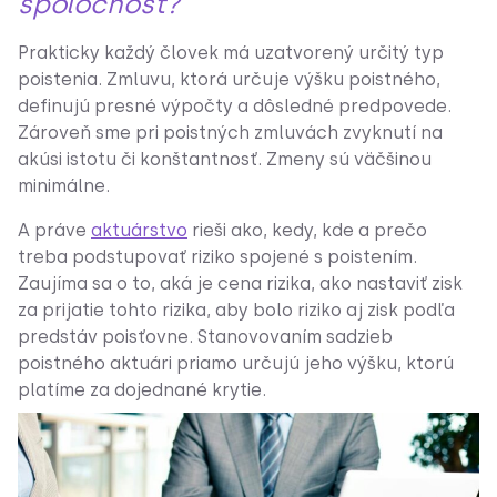
spoločnosť?
Prakticky každý človek má uzatvorený určitý typ
poistenia. Zmluvu, ktorá určuje výšku poistného,
definujú presné výpočty a dôsledné predpovede.
Zároveň sme pri poistných zmluvách zvyknutí na
akúsi istotu či konštantnosť. Zmeny sú väčšinou
minimálne.
A práve
aktuárstvo
rieši ako, kedy, kde a prečo
treba podstupovať riziko spojené s poistením.
Zaujíma sa o to, aká je cena rizika, ako nastaviť zisk
za prijatie tohto rizika, aby bolo riziko aj zisk podľa
predstáv poisťovne. Stanovovaním sadzieb
poistného aktuári priamo určujú jeho výšku, ktorú
platíme za dojednané krytie.