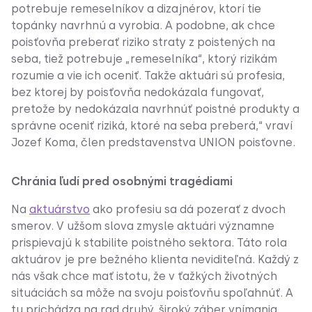
potrebuje remeselníkov a dizajnérov, ktorí tie
topánky navrhnú a vyrobia. A podobne, ak chce
poisťovňa preberať riziko straty z poistených na
seba, tiež potrebuje „remeselníka“, ktorý rizikám
rozumie a vie ich oceniť. Takže aktuári sú profesia,
bez ktorej by poisťovňa nedokázala fungovať,
pretože by nedokázala navrhnúť poistné produkty a
správne oceniť riziká, ktoré na seba preberá,“ vraví
Jozef Koma, člen predstavenstva UNION poisťovne.
Chránia ľudí pred osobnými tragédiami
Na
aktuárstvo
ako profesiu sa dá pozerať z dvoch
smerov. V užšom slova zmysle aktuári významne
prispievajú k stabilite poistného sektora. Táto rola
aktuárov je pre bežného klienta neviditeľná. Každý z
nás však chce mať istotu, že v ťažkých životných
situáciách sa môže na svoju poisťovňu spoľahnúť. A
tu prichádza na rad druhý, široký záber vnímania