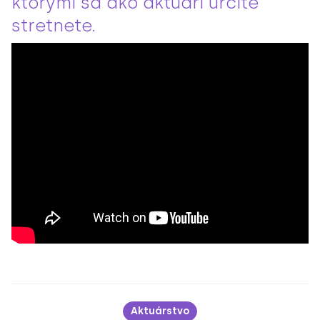
ktorými sa ako aktuári určite
stretnete.
Aktuárstvo