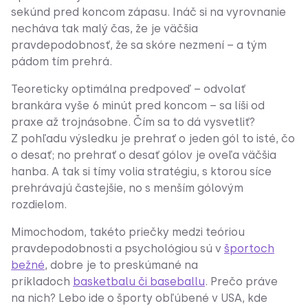
sekúnd pred koncom zápasu. Ináč si na vyrovnanie
necháva tak malý čas, že je väčšia
pravdepodobnosť, že sa skóre nezmení – a tým
pádom tím prehrá.
Teoreticky optimálna predpoveď – odvolať
brankára vyše 6 minút pred koncom – sa líši od
praxe až trojnásobne. Čím sa to dá vysvetliť?
Z pohľadu výsledku je prehrať o jeden gól to isté, čo
o desať; no prehrať o desať gólov je oveľa väčšia
hanba. A tak si tímy volia stratégiu, s ktorou síce
prehrávajú častejšie, no s menším gólovým
rozdielom.
Mimochodom, takéto priečky medzi teóriou
pravdepodobnosti a psychológiou sú v
športoch
bežné
, dobre je to preskúmané na
príkladoch
basketbalu či baseballu
. Prečo práve
na nich? Lebo ide o športy obľúbené v USA, kde