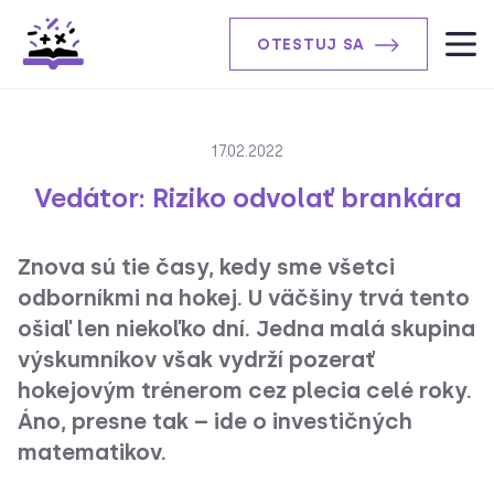
OTESTUJ SA
17.02.2022
Vedátor: Riziko odvolať brankára
Znova sú tie časy, kedy sme všetci
odborníkmi na hokej. U väčšiny trvá tento
ošiaľ len niekoľko dní. Jedna malá skupina
výskumníkov však vydrží pozerať
hokejovým trénerom cez plecia celé roky.
Áno, presne tak – ide o investičných
matematikov.