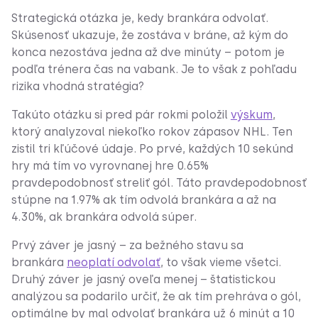
Strategická otázka je, kedy brankára odvolať.
Skúsenosť ukazuje, že zostáva v bráne, až kým do
konca nezostáva jedna až dve minúty – potom je
podľa trénera čas na vabank. Je to však z pohľadu
rizika vhodná stratégia?
Takúto otázku si pred pár rokmi položil
výskum
,
ktorý analyzoval niekoľko rokov zápasov NHL. Ten
zistil tri kľúčové údaje. Po prvé, každých 10 sekúnd
hry má tím vo vyrovnanej hre 0.65%
pravdepodobnosť streliť gól. Táto pravdepodobnosť
stúpne na 1.97% ak tím odvolá brankára a až na
4.30%, ak brankára odvolá súper.
Prvý záver je jasný – za bežného stavu sa
brankára
neoplatí odvolať
, to však vieme všetci.
Druhý záver je jasný oveľa menej – štatistickou
analýzou sa podarilo určiť, že ak tím prehráva o gól,
optimálne by mal odvolať brankára už 6 minút a 10