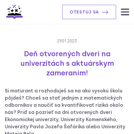
OTESTUJ SA
29.01.2023
Deň otvorených dverí na
univerzitách s aktuárskym
zameraním!
Si maturant a rozhoduješ sa na akú vysokú školu
pôjdeš? Chceš sa stať jedným z matematických
odborníkov a naučiť sa kvantifikovať riziká okolo
nás? Príď sa pozrieť na dni otvorených dverí
Ekonomickej univerzity, Univerzity Komenského,
Univerzity Pavla Jozefa Šafárika alebo Univerzity
Mateja Bela.