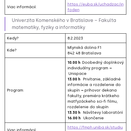
https://euba.sk/uchadzac/in
Viac informácií:
foden
Univerzita Komenského v Bratislave – Fakulta
matematiky, fyziky a informatiky
Kedy?
8.2.2023
Mlynská dolina F1
Kde?
842 48 Bratislava
10.00 h
Doobedný doplnkový
individuálny program
–
Unispace
13.00 h
Privítanie, základné
informácie a rozdelenie do
Program:
skupín
–
príhovor dekana
fakulty, premiéra krátkeho
matfyzáckeho sci-fi filmu,
rozdelenie do skupín
13.30 h
Návštevy laboratórií
16.00 h
Ukončenie
https://fmph.uniba.sk/studiu
Viac informácií: