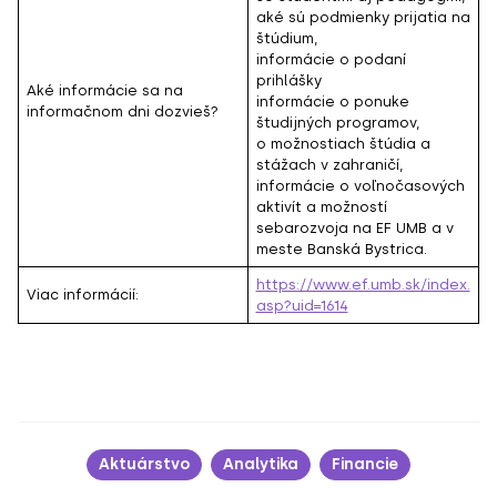
aké sú podmienky prijatia na
štúdium,
informácie o podaní
prihlášky
Aké informácie sa na
informácie o ponuke
informačnom dni dozvieš?
študijných programov,
o možnostiach štúdia a
stážach v zahraničí,
informácie o voľnočasových
aktivít a možností
sebarozvoja na EF UMB a v
meste Banská Bystrica.
https://www.ef.umb.sk/index.
Viac informácií:
asp?uid=1614
Aktuárstvo
Analytika
Financie