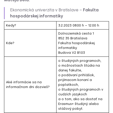
Ekonomická univerzita v Bratislave –
Fakulta
hospodárskej informatiky
Kedy?
3.2.2023 08.00 h – 12.00 h
Dolnozemská cesta 1
852 35 Bratislava
Kde?
Fakulta hospodárskej
informatiky
Budova V2 B1.03
o študijných programoch,
o možnostiach štúdia na
danej fakulte,
o podávaní prihlášok,
prijímacom konaní a
Aké informácie sa na
poplatkoch,
informačnom dni dozvieš?
o študijných programoch v
cudzích jazykoch
a o tom, ako sa dostať na
Erasmus+ študijný alebo
stážový pobyt.