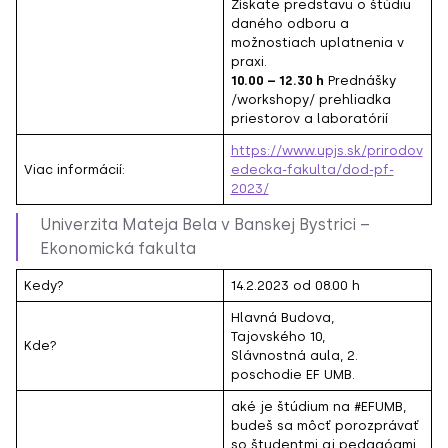
Získate predstavu o štúdiu
daného odboru a
možnostiach uplatnenia v
praxi.
10.00 – 12.30 h
Prednášky
/workshopy/ prehliadka
priestorov a laboratórií
https://www.upjs.sk/prirodov
Viac informácií:
edecka-fakulta/dod-pf-
2023/
Univerzita Mateja Bela v Banskej Bystrici –
Ekonomická fakulta
Kedy?
14.2.2023 od 08.00 h
Hlavná Budova,
Tajovského 10,
Kde?
Slávnostná aula, 2.
poschodie EF UMB.
aké je štúdium na #EFUMB,
budeš sa môcť porozprávať
so študentmi aj pedagógmi,