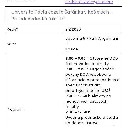
m/den-otvorenych-dveri/
Univerzita Pavla Jozefa Šafárika v Košiciach –
Prírodovedecká fakulta
Kedy?
2.2.2023
Jesenná 5 / Park Angelinum
Kde?
9
Košice
9.00 – 9.05 h
Otvorenie DOD
členmi vedenia fakulty,
9.05 – 9.20 h
Organizačné
pokyny DOD, všeobecné
informácie o prednostiach a
špecifikách štúdia
prírodných vied na UPJŠ.
9.30 – 12.30 h
Aktivity na
jednotlivých ústavoch
fakulty
Program:
9.30 – 12.30 h
Úvodná prednáška o štúdiu
na danom ústave